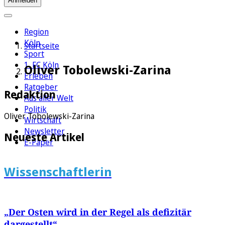
Anmelden
Region
Köln
Startseite
Sport
1. FC Köln
Oliver Tobolewski-Zarina
Erleben
Ratgeber
Redaktion
Aus aller Welt
Politik
Oliver Tobolewski-Zarina
Wirtschaft
Newsletter
Neueste Artikel
E-Paper
Wissenschaftlerin
„Der Osten wird in der Regel als defizitär
dargestellt“