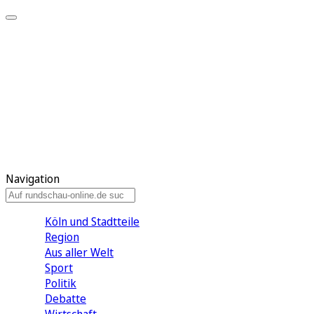
Meine KR
Meine Artikel
Meine Region
Meine Newsletter
Gewinnspiele
Mein Rundschau PLUS
Mein E-Paper
Navigation
Köln und Stadtteile
Region
Aus aller Welt
Sport
Politik
Debatte