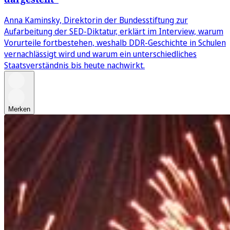
Anna Kaminsky, Direktorin der Bundesstiftung zur
Aufarbeitung der SED-Diktatur, erklärt im Interview, warum
Vorurteile fortbestehen, weshalb DDR-Geschichte in Schulen
vernachlässigt wird und warum ein unterschiedliches
Staatsverständnis bis heute nachwirkt.
Merken