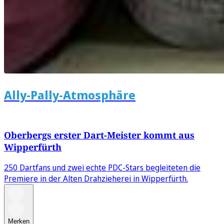
Ally-Pally-Atmosphäre
Oberbergs erster Dart-Meister kommt aus
Wipperfürth
250 Dartfans und zwei echte PDC-Stars begleiteten die
Premiere in der Alten Drahzieherei in Wipperfürth.
Merken