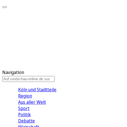
Meine KR
Meine Artikel
Meine Region
Meine Newsletter
Gewinnspiele
Mein Rundschau PLUS
Mein E-Paper
Navigation
Köln und Stadtteile
Region
Aus aller Welt
Sport
Politik
Debatte