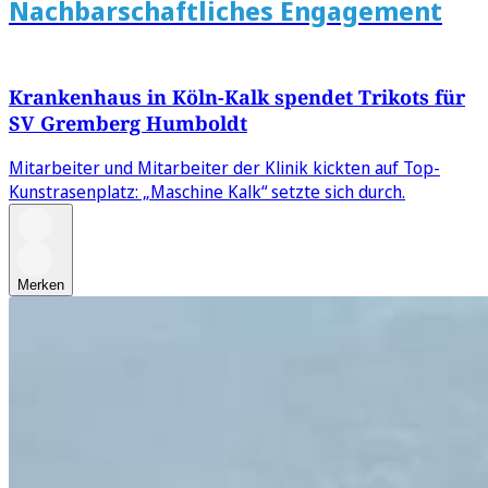
Nachbarschaftliches Engagement
Krankenhaus in Köln-Kalk spendet Trikots für
SV Gremberg Humboldt
Mitarbeiter und Mitarbeiter der Klinik kickten auf Top-
Kunstrasenplatz: „Maschine Kalk“ setzte sich durch.
Merken