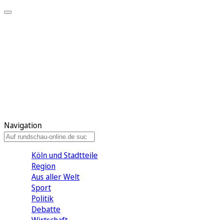
Meine KR
Meine Artikel
Meine Region
Meine Newsletter
Gewinnspiele
Mein Rundschau PLUS
Mein E-Paper
Navigation
Köln und Stadtteile
Region
Aus aller Welt
Sport
Politik
Debatte