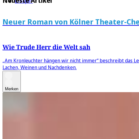
Neueste Artikel
E-Paper
Neuer Roman von Kölner Theater-Che
Wie Trude Herr die Welt sah
„Am Kronleuchter hängen wir nicht immer“ beschreibt das L
Lachen, Weinen und Nachdenken.
Merken