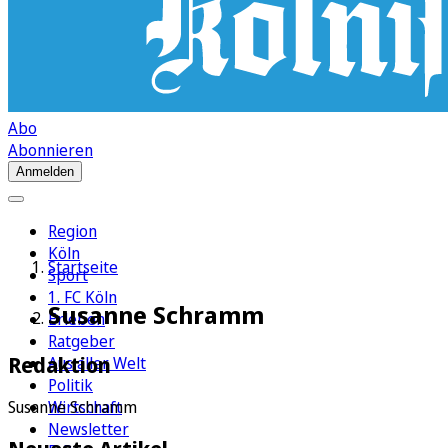
Abo
Abonnieren
Anmelden
Region
Köln
Startseite
Sport
1. FC Köln
Susanne Schramm
Erleben
Ratgeber
Redaktion
Aus aller Welt
Politik
Wirtschaft
Susanne Schramm
Newsletter