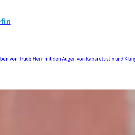
fin
eben von Trude Herr mit den Augen von Kabarettistin und Klü