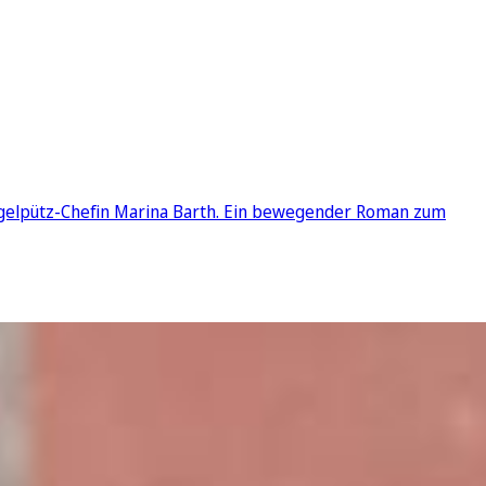
ngelpütz-Chefin Marina Barth. Ein bewegender Roman zum