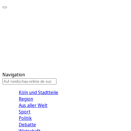
Meine KR
Meine Artikel
Meine Region
Meine Newsletter
Gewinnspiele
Mein Rundschau PLUS
Mein E-Paper
Navigation
Köln und Stadtteile
Region
Aus aller Welt
Sport
Politik
Debatte