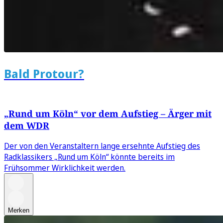
Bald Protour?
„Rund um Köln“ vor dem Aufstieg – Ärger mit
dem WDR
Der von den Veranstaltern lange ersehnte Aufstieg des
Radklassikers „Rund um Köln“ könnte bereits im
Frühsommer Wirklichkeit werden.
Merken