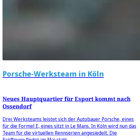
Porsche-Werksteam in Köln
Neues Hauptquartier für Esport kommt nach
Ossendorf
Drei Werksteams leistet sich der Autobauer Porsche, eines
für die Formel E, eines sitzt in Le Mans. In Köln wird nun das
Team für die virtuellen Rennserien angesiedelt. Die
Eröffnung findet im Mai statt.