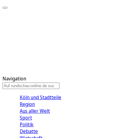
Meine KR
Meine Artikel
Meine Region
Meine Newsletter
Gewinnspiele
Mein Rundschau PLUS
Mein E-Paper
Navigation
Köln und Stadtteile
Region
Aus aller Welt
Sport
Politik
Debatte