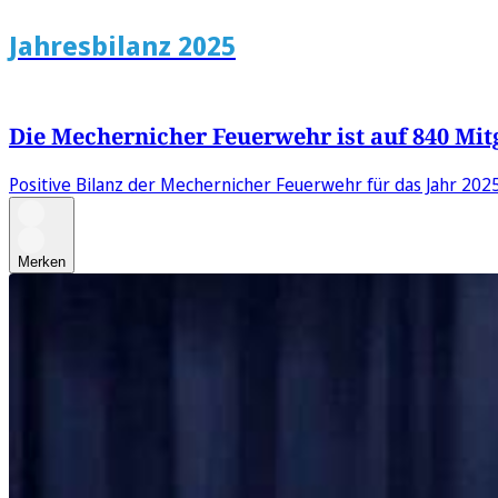
Jahresbilanz 2025
Die Mechernicher Feuerwehr ist auf 840 Mi
Positive Bilanz der Mechernicher Feuerwehr für das Jahr 202
Merken