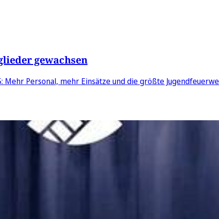
tglieder gewachsen
5: Mehr Personal, mehr Einsätze und die größte Jugendfeuerwe