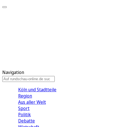
Meine KR
Meine Artikel
Meine Region
Meine Newsletter
Gewinnspiele
Mein Rundschau PLUS
Mein E-Paper
Navigation
Köln und Stadtteile
Region
Aus aller Welt
Sport
Politik
Debatte