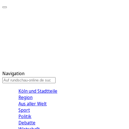
Meine KR
Meine Artikel
Meine Region
Meine Newsletter
Gewinnspiele
Mein Rundschau PLUS
Mein E-Paper
Navigation
Köln und Stadtteile
Region
Aus aller Welt
Sport
Politik
Debatte