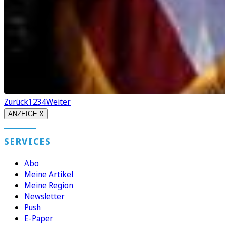
Zurück
1
2
3
4
Weiter
ANZEIGE X
SERVICES
Abo
Meine Artikel
Meine Region
Newsletter
Push
E-Paper