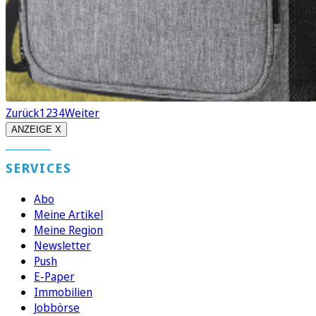
Zurück
1
2
3
4
Weiter
ANZEIGE X
SERVICES
Abo
Meine Artikel
Meine Region
Newsletter
Push
E-Paper
Immobilien
Jobbörse