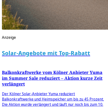
Anzeige
Solar-Angebote mit Top-Rabatt
Balkonkraftwerke vom Kölner Anbieter Yuma
im Summer Sale reduziert – Aktion kurze Zeit
verlängert
Der Kölner Solar-Anbieter Yuma reduziert
Balkonkraftwerke und Heimspeicher um bis zu 45 Prozent.
Die Aktion wurde verlängert und läuft nur noch bis zum 10.