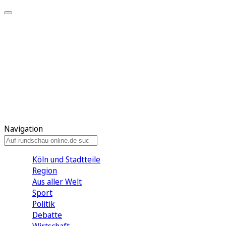
Meine KR
Meine Artikel
Meine Region
Meine Newsletter
Gewinnspiele
Mein Rundschau PLUS
Mein E-Paper
Navigation
Köln und Stadtteile
Region
Aus aller Welt
Sport
Politik
Debatte