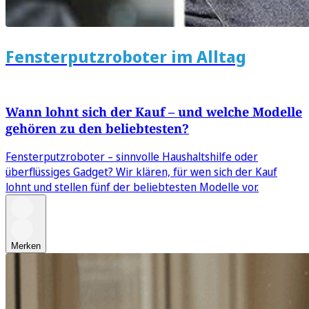
Fensterputzroboter im Alltag
Wann lohnt sich der Kauf – und welche Modelle
gehören zu den beliebtesten?
Fensterputzroboter – sinnvolle Haushaltshilfe oder
überflüssiges Gadget? Wir klären, für wen sich der Kauf
lohnt und stellen fünf der beliebtesten Modelle vor.
Merken