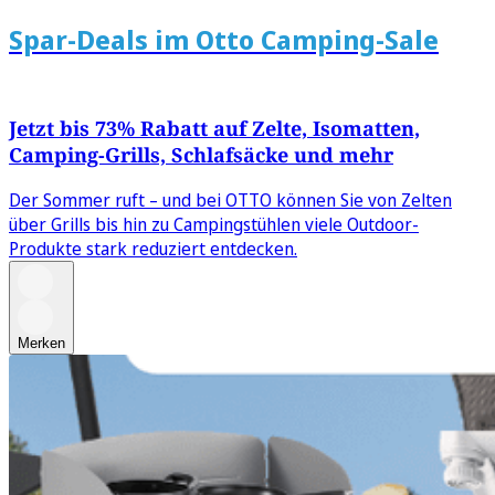
Spar-Deals im Otto Camping-Sale
Jetzt bis 73% Rabatt auf Zelte, Isomatten,
Camping-Grills, Schlafsäcke und mehr
Der Sommer ruft – und bei OTTO können Sie von Zelten
über Grills bis hin zu Campingstühlen viele Outdoor-
Produkte stark reduziert entdecken.
Merken