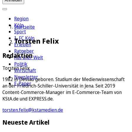
Anmelden
Region
Köln
Startseite
Sport
1. FC Köln
Torsten Felix
Erleben
Ratgeber
Redaktion
Aus aller Welt
Politik
Torsten Felix
Wirtschaft
Newsletter
1982 in Dessau geboren. Studium der Medienwissenschaft
E-Paper
an der Friedrich-Schiller-Universität in Jena. Seit 2019
Content-Commerce-Manager im E-Commerce-Team von
KStA.de und EXPRESS.de.
torsten.felix@kstamedien.de
Neueste Artikel