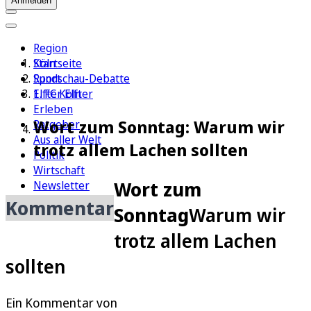
Anmelden
Region
Köln
Startseite
Sport
Rundschau-Debatte
1. FC Köln
Elfter Elfter
Erleben
Wort zum Sonntag: Warum wir
Ratgeber
Aus aller Welt
trotz allem Lachen sollten
Politik
Wirtschaft
Wort zum
Newsletter
E-Paper
Kommentar
Sonntag
Warum wir
trotz allem Lachen
sollten
Ein Kommentar von