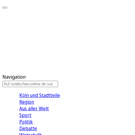
Meine KR
Meine Artikel
Meine Region
Meine Newsletter
Gewinnspiele
Mein Rundschau PLUS
Mein E-Paper
Navigation
Köln und Stadtteile
Region
Aus aller Welt
Sport
Politik
Debatte