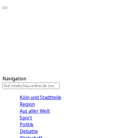
Meine KR
Meine Artikel
Meine Region
Meine Newsletter
Gewinnspiele
Mein Rundschau PLUS
Mein E-Paper
Navigation
Köln und Stadtteile
Region
Aus aller Welt
Sport
Politik
Debatte