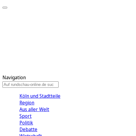
Meine KR
Meine Artikel
Meine Region
Meine Newsletter
Gewinnspiele
Mein Rundschau PLUS
Mein E-Paper
Navigation
Köln und Stadtteile
Region
Aus aller Welt
Sport
Politik
Debatte