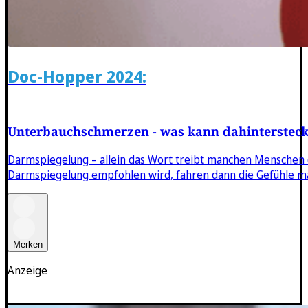
Doc-Hopper 2024:
Unterbauchschmerzen - was kann dahinterstec
Darmspiegelung – allein das Wort treibt manchen Menschen 
Darmspiegelung empfohlen wird, fahren dann die Gefühle m
Merken
Anzeige