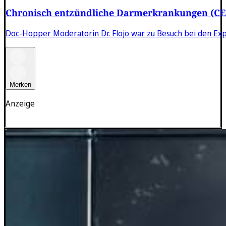
Chronisch entzündliche Darmerkrankungen (C
Doc-Hopper Moderatorin Dr. Flojo war zu Besuch bei den Ex
Merken
Anzeige