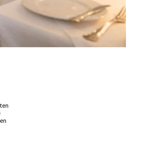
eten
e
gen