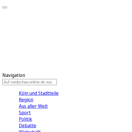
Meine KR
Meine Artikel
Meine Region
Meine Newsletter
Gewinnspiele
Mein Rundschau PLUS
Mein E-Paper
Navigation
Köln und Stadtteile
Region
Aus aller Welt
Sport
Politik
Debatte