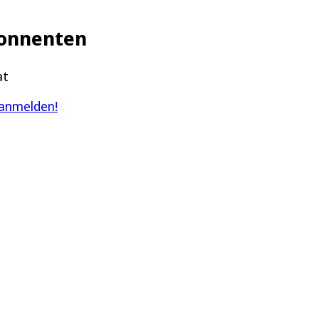
Abonnenten
at
 anmelden!