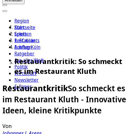
Anmelden
Region
Köln
Startseite
Sport
Erleben
1. FC Köln
Restaurants
Erleben
Ausflug Köln
Ratgeber
Restaurantkritik: So schmeckt
Aus aller Welt
Politik
es im Restaurant Kluth
Wirtschaft
Newsletter
Restaurantkritik
So schmeckt es
E-Paper
im Restaurant Kluth - Innovative
Ideen, kleine Kritikpunkte
Von
Johannes J. Arens