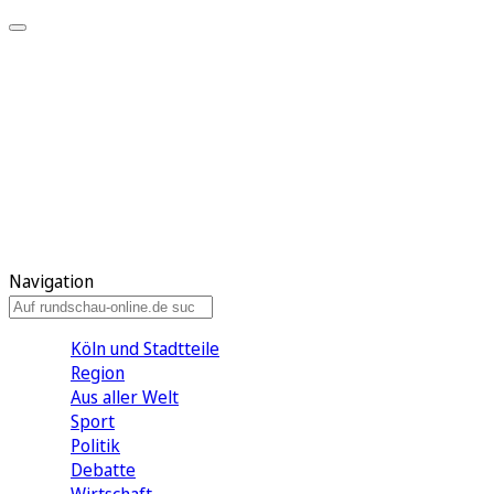
Meine KR
Meine Artikel
Meine Region
Meine Newsletter
Gewinnspiele
Mein Rundschau PLUS
Mein E-Paper
Navigation
Köln und Stadtteile
Region
Aus aller Welt
Sport
Politik
Debatte