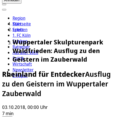
Anmelden
Region
Köln
Startseite
Sport
Erleben
1. FC Köln
Wuppertaler Skulpturenpark
Erleben
Ratgeber
Waldfrieden: Ausflug zu den
Aus aller Welt
Geistern im Zauberwald
Politik
Wirtschaft
Newsletter
Rheinland für Entdecker
Ausflug
E-Paper
zu den Geistern im Wuppertaler
Zauberwald
03.10.2018, 00:00 Uhr
7 min