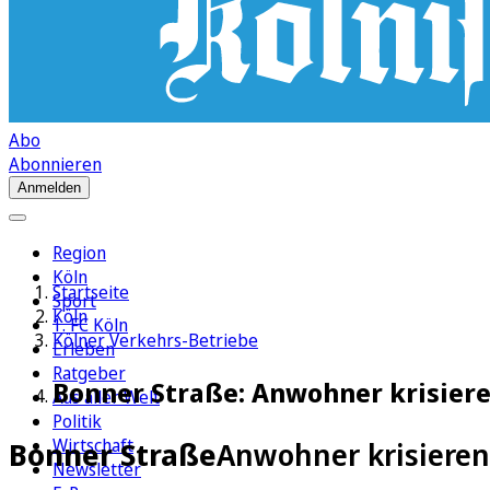
Abo
Abonnieren
Anmelden
Region
Köln
Startseite
Sport
Köln
1. FC Köln
Kölner Verkehrs-Betriebe
Erleben
Ratgeber
Bonner Straße: Anwohner krisiere
Aus aller Welt
Politik
Wirtschaft
Bonner Straße
Anwohner krisieren
Newsletter