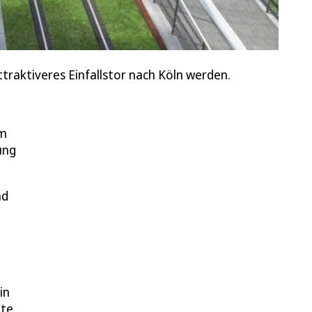
traktiveres Einfallstor nach Köln werden.
um
ung
nd
in
te,