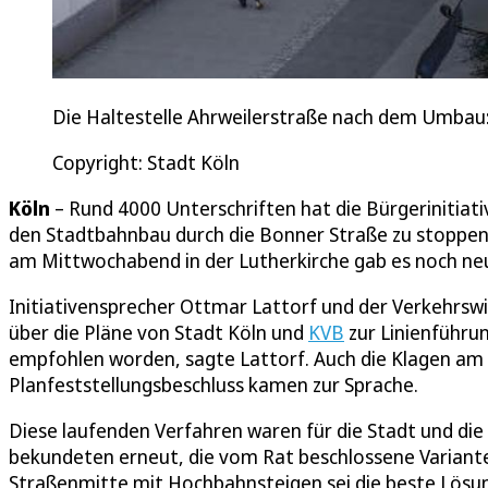
Die Haltestelle Ahrweilerstraße nach dem Umbau: 
Copyright: Stadt Köln
Köln
– Rund 4000 Unterschriften hat die Bürgerinitia
den Stadtbahnbau durch die Bonner Straße zu stoppen
am Mittwochabend in der Lutherkirche gab es noch neu
Initiativensprecher Ottmar Lattorf und der Verkehrs
über die Pläne von Stadt Köln und
KVB
zur Linienführu
empfohlen worden, sagte Lattorf. Auch die Klagen am
Planfeststellungsbeschluss kamen zur Sprache.
Diese laufenden Verfahren waren für die Stadt und die
bekundeten erneut, die vom Rat beschlossene Variante 
Straßenmitte mit Hochbahnsteigen sei die beste Lösung.