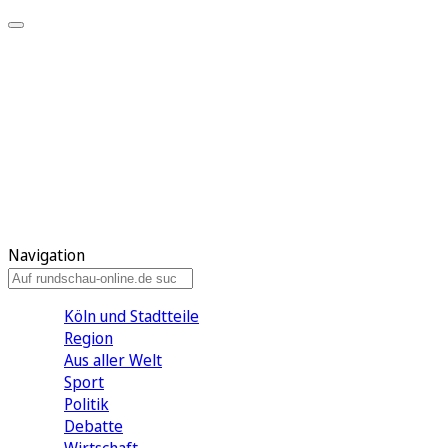
Meine KR
Meine Artikel
Meine Region
Meine Newsletter
Gewinnspiele
Mein Rundschau PLUS
Mein E-Paper
Navigation
Köln und Stadtteile
Region
Aus aller Welt
Sport
Politik
Debatte