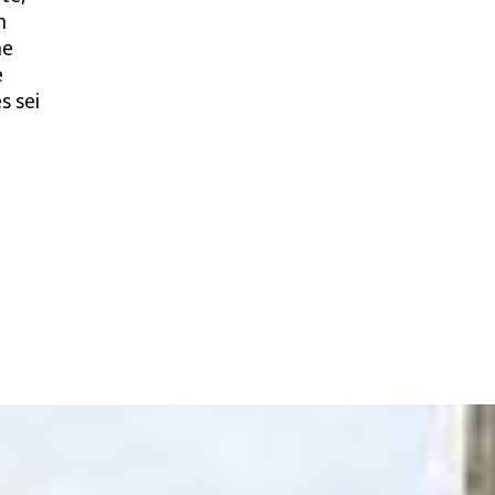
h
me
e
s sei