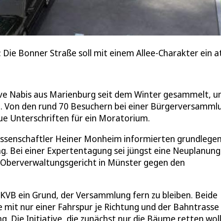
Die Bonner Straße soll mit einem Allee-Charakter ein at
tive Nabis aus Marienburg seit dem Winter gesammelt, 
. Von den rund 70 Besuchern bei einer Bürgerversamml
e Unterschriften für ein Moratorium.
wissenschaftler Heiner Monheim informierten grundlege
ng. Bei einer Expertentagung sei jüngst eine Neuplanung
 Oberverwaltungsgericht in Münster gegen den
 KVB ein Grund, der Versammlung fern zu bleiben. Beide
mit nur einer Fahrspur je Richtung und der Bahntrasse 
 Die Initiative, die zunächst nur die Bäume retten woll