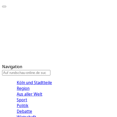
Meine KR
Meine Artikel
Meine Region
Meine Newsletter
Gewinnspiele
Mein Rundschau PLUS
Mein E-Paper
Navigation
Köln und Stadtteile
Region
Aus aller Welt
Sport
Politik
Debatte