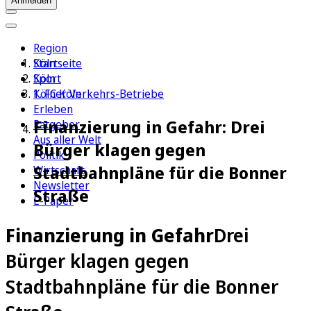
Anmelden
Region
Köln
Startseite
Sport
Köln
1. FC Köln
Kölner Verkehrs-Betriebe
Erleben
Finanzierung in Gefahr: Drei
Ratgeber
Aus aller Welt
Bürger klagen gegen
Politik
Stadtbahnpläne für die Bonner
Wirtschaft
Newsletter
Straße
E-Paper
Finanzierung in Gefahr
Drei
Bürger klagen gegen
Stadtbahnpläne für die Bonner