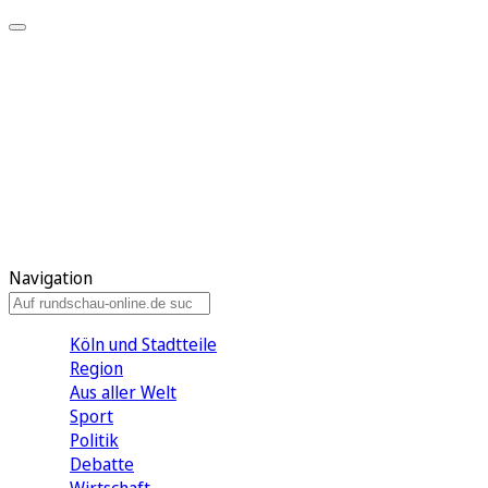
Meine KR
Meine Artikel
Meine Region
Meine Newsletter
Gewinnspiele
Mein Rundschau PLUS
Mein E-Paper
Navigation
Köln und Stadtteile
Region
Aus aller Welt
Sport
Politik
Debatte