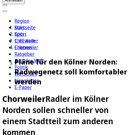
Anmelden
Region
Köln
Startseite
Sport
Köln
1. FC Köln
Chorweiler
Erleben
Chorweiler
Ratgeber
Pläne für den Kölner Norden:
Aus aller Welt
Politik
Radwegenetz soll komfortabler
Wirtschaft
werden
Newsletter
E-Paper
Chorweiler
Radler im Kölner
Norden sollen schneller von
einem Stadtteil zum anderen
kommen