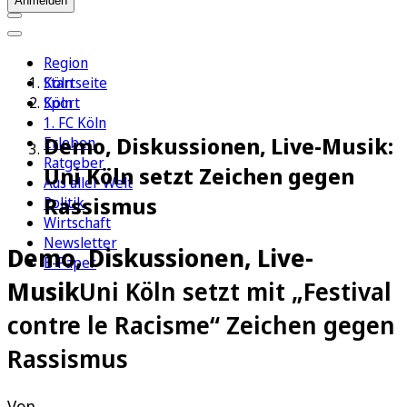
Anmelden
Region
Köln
Startseite
Sport
Köln
1. FC Köln
Demo, Diskussionen, Live-Musik:
Erleben
Ratgeber
Uni Köln setzt Zeichen gegen
Aus aller Welt
Rassismus
Politik
Wirtschaft
Newsletter
Demo, Diskussionen, Live-
E-Paper
Musik
Uni Köln setzt mit „Festival
contre le Racisme“ Zeichen gegen
Rassismus
Von