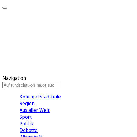
Meine KR
Meine Artikel
Meine Region
Meine Newsletter
Gewinnspiele
Mein Rundschau PLUS
Mein E-Paper
Navigation
Köln und Stadtteile
Region
Aus aller Welt
Sport
Politik
Debatte