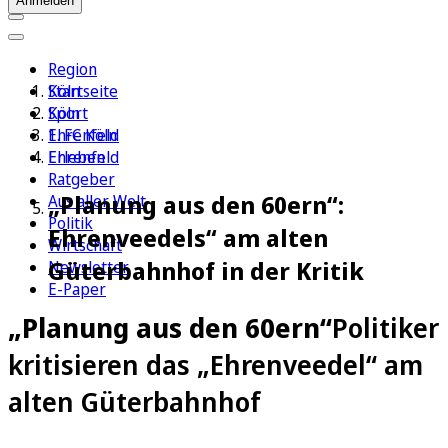
Anmelden
Region
Köln
Startseite
Sport
Köln
1. FC Köln
Ehrenfeld
Erleben
Ehrenfeld
Ratgeber
„Planung aus den 60ern“:
Aus aller Welt
Politik
Ehrenveedels“ am alten
Wirtschaft
Güterbahnhof in der Kritik
Newsletter
E-Paper
„Planung aus den 60ern“
Politiker
kritisieren das „Ehrenveedel“ am
alten Güterbahnhof