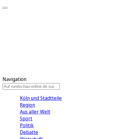
Meine KR
Meine Artikel
Meine Region
Meine Newsletter
Gewinnspiele
Mein Rundschau PLUS
Mein E-Paper
Navigation
Köln und Stadtteile
Region
Aus aller Welt
Sport
Politik
Debatte