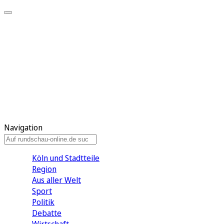
Meine KR
Meine Artikel
Meine Region
Meine Newsletter
Gewinnspiele
Mein Rundschau PLUS
Mein E-Paper
Navigation
Köln und Stadtteile
Region
Aus aller Welt
Sport
Politik
Debatte