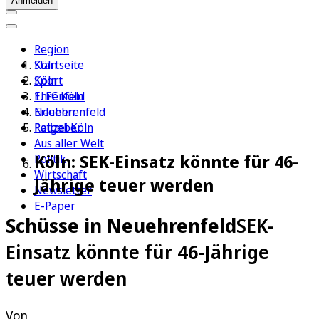
Anmelden
Region
Köln
Startseite
Sport
Köln
1. FC Köln
Ehrenfeld
Erleben
Neuehrenfeld
Ratgeber
Polizei Köln
Aus aller Welt
Köln: SEK-Einsatz könnte für 46-
Politik
Wirtschaft
Jährige teuer werden
Newsletter
E-Paper
Schüsse in Neuehrenfeld
SEK-
Einsatz könnte für 46-Jährige
teuer werden
Von