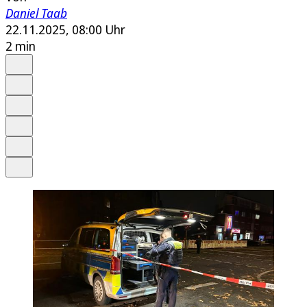
Daniel Taab
22.11.2025, 08:00 Uhr
2 min
Auf Google bevorzugen
Anhören
Schrift
Merken
Drucken
Teilen