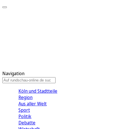
Meine KR
Meine Artikel
Meine Region
Meine Newsletter
Gewinnspiele
Mein Rundschau PLUS
Mein E-Paper
Navigation
Köln und Stadtteile
Region
Aus aller Welt
Sport
Politik
Debatte