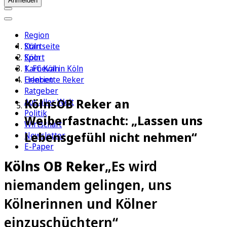
Anmelden
Region
Köln
Startseite
Sport
Köln
1. FC Köln
Karneval in Köln
Erleben
Henriette Reker
Ratgeber
KölnsOB Reker an
Aus aller Welt
Politik
Weiberfastnacht: „Lassen uns
Wirtschaft
Lebensgefühl nicht nehmen“
Newsletter
E-Paper
Kölns OB Reker
„Es wird
niemandem gelingen, uns
Kölnerinnen und Kölner
einzuschüchtern“