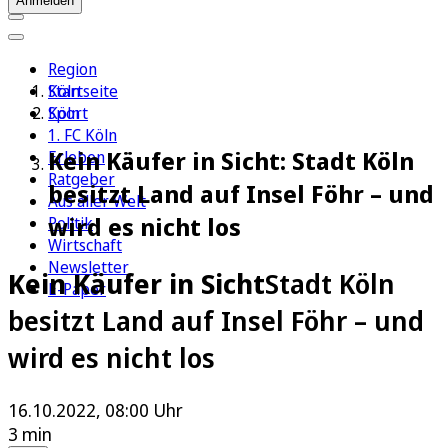
Anmelden
Region
Köln
Startseite
Sport
Köln
1. FC Köln
Kein Käufer in Sicht: Stadt Köln
Erleben
Ratgeber
besitzt Land auf Insel Föhr – und
Aus aller Welt
wird es nicht los
Politik
Wirtschaft
Newsletter
Kein Käufer in Sicht
Stadt Köln
E-Paper
besitzt Land auf Insel Föhr – und
wird es nicht los
16.10.2022, 08:00 Uhr
3 min