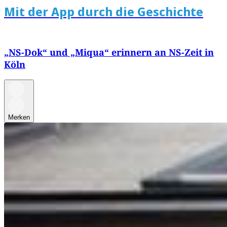
Mit der App durch die Geschichte
„NS-Dok“ und „Miqua“ erinnern an NS-Zeit in
Köln
Merken