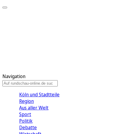
Meine KR
Meine Artikel
Meine Region
Meine Newsletter
Gewinnspiele
Mein Rundschau PLUS
Mein E-Paper
Navigation
Köln und Stadtteile
Region
Aus aller Welt
Sport
Politik
Debatte