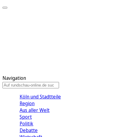
Meine KR
Meine Artikel
Meine Region
Meine Newsletter
Gewinnspiele
Mein Rundschau PLUS
Mein E-Paper
Navigation
Köln und Stadtteile
Region
Aus aller Welt
Sport
Politik
Debatte