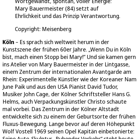
Wortgewandt, spontan, voller Energie:
Mary Bauermeister (84) setzt auf
Ehrlichkeit und das Prinzip Verantwortung.
Copyright: Meisenberg
Köln
– Es sprach sich weltweit herum in der
Kunstszene der frühen 60er Jahre. „Wenn Du in Köln
bist, mach einen Stopp bei Mary!“ Und sie kamen gern
ins Atelier von Mary Bauermeister in der Lintgasse,
einem Zentrum der internationalen Avantgarde am
Rhein: Experimentelle Künstler wie der Koreaner Nam
June Paik und aus den USA Pianist David Tudor,
Musiker John Cage, der Kölner Schriftsteller Hans G.
Helms, auch Verpackungskünstler Christo schaute
mal vorbei. Das Zentrum in der Kölner Altstadt
entwickelte sich zu einem der Geburtsorte der frühen
Fluxus-Bewegung. Lange bevor auf deren Höhepunkt
Wolf Vostell 1969 seinen Opel Kapitän einbetonierte:
Seine Auto-Skulptur „Ruhender Verkehr“ steht heute