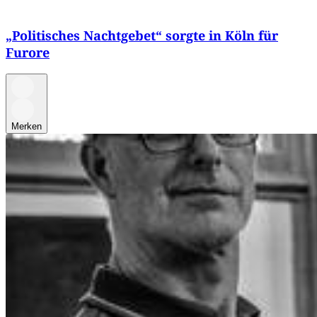
„Politisches Nachtgebet“ sorgte in Köln für
Furore
Merken