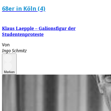
68er in Köln (4)
Klaus Laepple – Galionsfigur der
Studentenproteste
Von
Ingo Schmitz
Merken