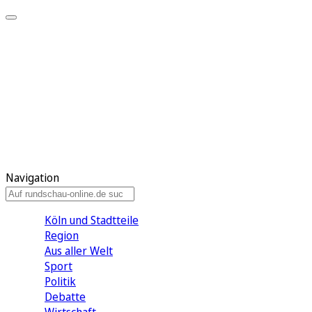
Meine KR
Meine Artikel
Meine Region
Meine Newsletter
Gewinnspiele
Mein Rundschau PLUS
Mein E-Paper
Navigation
Köln und Stadtteile
Region
Aus aller Welt
Sport
Politik
Debatte