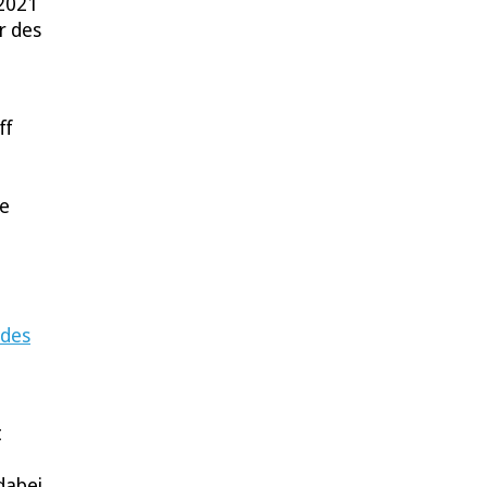
 2021
r des
ff
ne
ndes
t
dabei