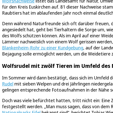
Wolfsnachweise
listet das Landesamt für Natur, Umwe
für den Kreis Euskirchen auf. 81 dieser Nachweise sta
Raubtiers hat im ablaufenden Jahr noch einmal deutli
Denn während Naturfreunde sich oft darüber freuen, das
angesiedelt hat, geht bei Tierhaltern die Sorge um, wie
des Wolfs schützen können. Als im April auf einer Wei
Lämmer nachweislich von einem Wolf gerissen werden,
Blankenheim-Rohr zu einer Kundgebung
, auf der Land
Bejagung solle ermöglicht werden, um die Weidetiere 
Wolfsrudel mit zwölf Tieren im Umfeld des 
Im Sommer wird dann bestätigt, dass sich im Umfeld d
Rudel
mit sieben Welpen und drei Jährlingen niedergel
gelingen entsprechende Fotoaufnahmen in der Nähe s
Doch was viele befürchtet hatten, tritt nicht ein: Ei
festgestellt werden. „Man muss sagen, dass von dem Ru
Nationalparks Eifel
bekannt sind“, berichtet Tobias W