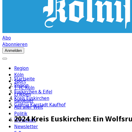
Abo
Abonnieren
Anmelden
Region
Köln
Startseite
Sport
Region
1. FC Köln
Euskirchen & Eifel
Erleben
Kreis Euskirchen
Ratgeber
Galeria Karstadt Kaufhof
Aus aller Welt
Politik
2024 Kreis Euskirchen: Ein Wolfs
Wirtschaft
Newsletter