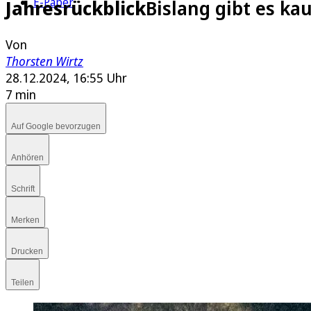
E-Paper
Jahresrückblick
Bislang gibt es k
Von
Thorsten Wirtz
28.12.2024, 16:55 Uhr
7 min
Auf Google bevorzugen
Anhören
Schrift
Merken
Drucken
Teilen