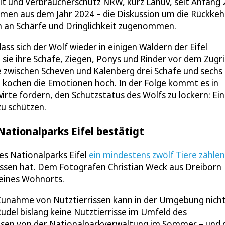
lt und Verbraucherschutz NRW, kurz Lanuv, seit Anfang
mmen aus dem Jahr 2024 – die Diskussion um die Rückkeh
ch an Schärfe und Dringlichkeit zugenommen.
s sich der Wolf wieder in einigen Wäldern der Eifel
 sie ihre Schafe, Ziegen, Ponys und Rinder vor dem Zugri
de zwischen Scheven und Kalenberg drei Schafe und sechs
 kochen die Emotionen hoch. In der Folge kommt es in
wirte fordern, den Schutzstatus des Wolfs zu lockern: Ei
zu schützen.
Nationalparks Eifel bestätigt
es Nationalparks Eifel
ein mindestens zwölf Tiere zähle
assen hat. Dem Fotografen Christian Weck aus Dreiborn
eines Wohnorts.
ne Zunahme von Nutztierrissen kann in der Umgebung nich
del bislang keine Nutztierrisse im Umfeld des
iesen von der Nationalparkverwaltung im Sommer – und 