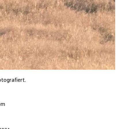
otografiert.
lem