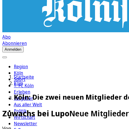
Abo
Abonnieren
Anmelden
Region
Köln
Startseite
Sport
Köln
1. FC Köln
Erleben
Köln: Die zwei neuen Mitglieder 
Ratgeber
Aus aller Welt
Politik
Zuwachs bei Lupo
Neue Mitglieder 
Wirtschaft
Newsletter
Von