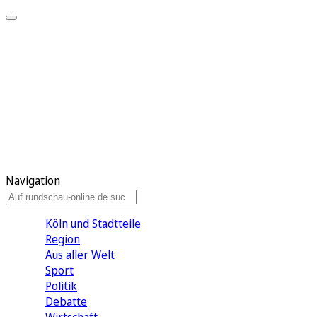
Meine KR
Meine Artikel
Meine Region
Meine Newsletter
Gewinnspiele
Mein Rundschau PLUS
Mein E-Paper
Navigation
Köln und Stadtteile
Region
Aus aller Welt
Sport
Politik
Debatte