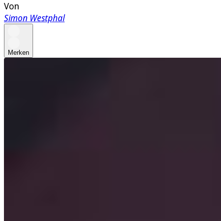
Von
Simon Westphal
Merken