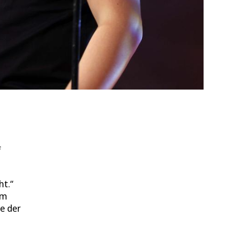
f
ht.“
em
e der