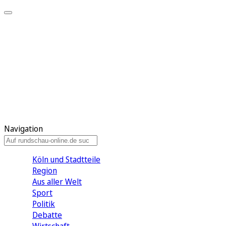
Meine KR
Meine Artikel
Meine Region
Meine Newsletter
Gewinnspiele
Mein Rundschau PLUS
Mein E-Paper
Navigation
Köln und Stadtteile
Region
Aus aller Welt
Sport
Politik
Debatte