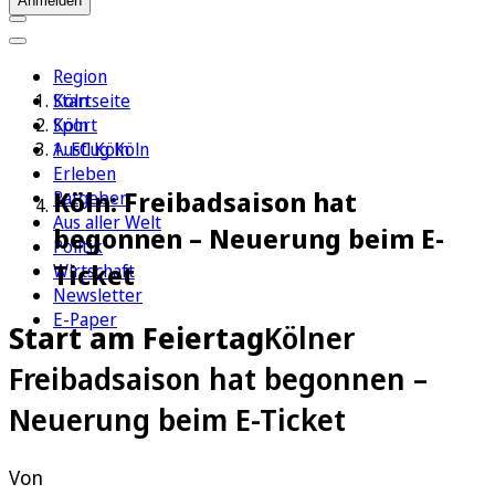
Anmelden
Region
Köln
Startseite
Sport
Köln
1. FC Köln
Ausflug Köln
Erleben
Köln: Freibadsaison hat
Ratgeber
Aus aller Welt
begonnen – Neuerung beim E-
Politik
Ticket
Wirtschaft
Newsletter
E-Paper
Start am Feiertag
Kölner
Freibadsaison hat begonnen –
Neuerung beim E-Ticket
Von