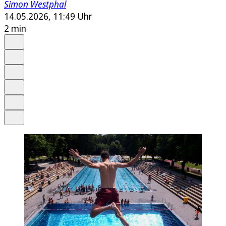
Simon Westphal
14.05.2026, 11:49 Uhr
2 min
Auf Google bevorzugen
Anhören
Schrift
Merken
Drucken
Teilen