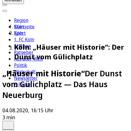
Anmelden
Region
Köln
Startseite
Sport
Köln
1. FC Köln
Köln: „Häuser mit Historie“: Der
Erleben
Ratgeber
Dunst vom Gülichplatz
Aus aller Welt
Politik
„Häuser mit Historie“
Der Dunst
Wirtschaft
Newsletter
vom Gülichplatz — Das Haus
E-Paper
Neuerburg
04.08.2020, 16:15 Uhr
3 min
Auf Google bevorzugen