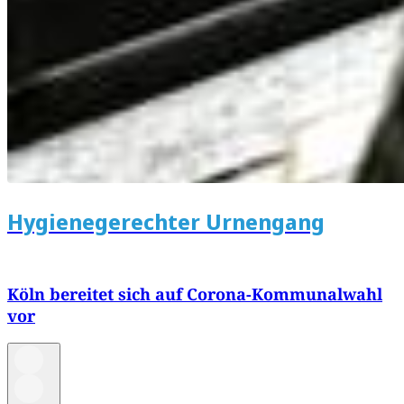
Hygienegerechter Urnengang
Köln bereitet sich auf Corona-Kommunalwahl
vor