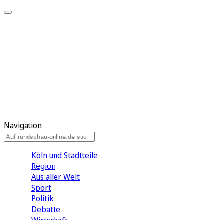
Meine KR
Meine Artikel
Meine Region
Meine Newsletter
Gewinnspiele
Mein Rundschau PLUS
Mein E-Paper
Navigation
Köln und Stadtteile
Region
Aus aller Welt
Sport
Politik
Debatte