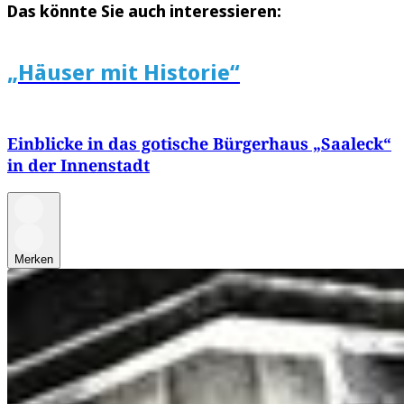
Das könnte Sie auch interessieren:
„Häuser mit Historie“
Einblicke in das gotische Bürgerhaus „Saaleck“
in der Innenstadt
Merken