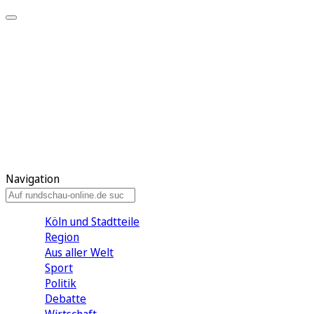
Meine KR
Meine Artikel
Meine Region
Meine Newsletter
Gewinnspiele
Mein Rundschau PLUS
Mein E-Paper
Navigation
Köln und Stadtteile
Region
Aus aller Welt
Sport
Politik
Debatte