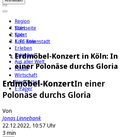
Anmelden
Region
Köln
Startseite
Sport
Köln
1. FC Köln
Köln-Innenstadt
Erleben
Erdmöbel-Konzert in Köln: In
Ratgeber
Aus aller Welt
einer Polonäse durchs Gloria
Politik
Wirtschaft
Erdmöbel-Konzert
In einer
Newsletter
E-Paper
Polonäse durchs Gloria
Von
Jonas Linnebank
22.12.2022, 10:57 Uhr
3 min