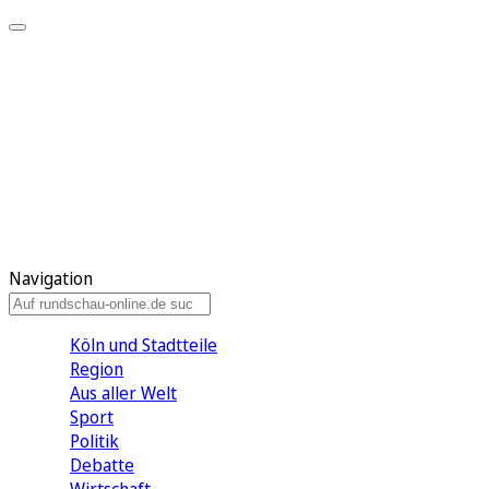
Meine KR
Meine Artikel
Meine Region
Meine Newsletter
Gewinnspiele
Mein Rundschau PLUS
Mein E-Paper
Navigation
Köln und Stadtteile
Region
Aus aller Welt
Sport
Politik
Debatte