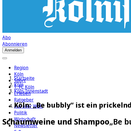
Abo
Abonnieren
Anmelden
Region
Köln
Startseite
Sport
Köln
1. FC Köln
Köln-Innenstadt
Erleben
Ratgeber
Köln: „Be bubbly“ ist ein prickeln
Aus aller Welt
Politik
Wirtschaft
Schaumweine und Shampoo
„Be b
Newsletter