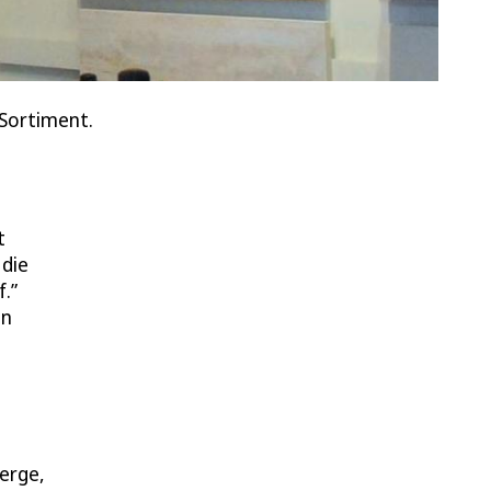
 Sortiment.
t
 die
.”
in
erge,