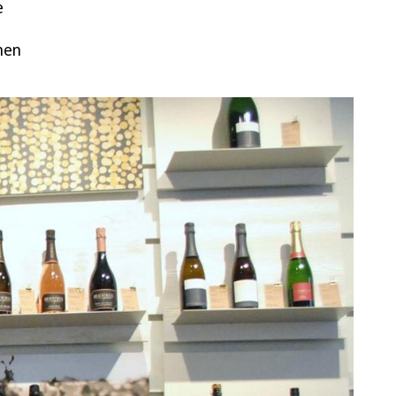
e
nen