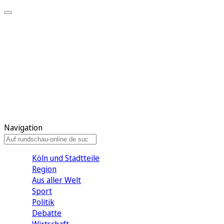
Meine KR
Meine Artikel
Meine Region
Meine Newsletter
Gewinnspiele
Mein Rundschau PLUS
Mein E-Paper
Navigation
Köln und Stadtteile
Region
Aus aller Welt
Sport
Politik
Debatte