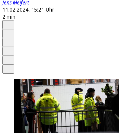
Jens Meifert
11.02.2024, 15:21 Uhr
2 min
Auf Google bevorzugen
Anhören
Schrift
Merken
Drucken
Teilen