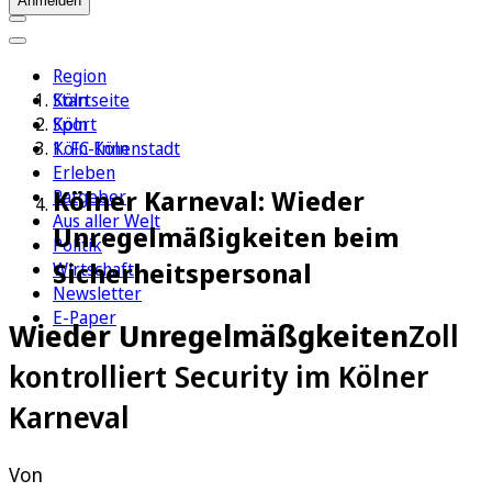
Anmelden
Region
Köln
Startseite
Sport
Köln
1. FC Köln
Köln-Innenstadt
Erleben
Kölner Karneval: Wieder
Ratgeber
Aus aller Welt
Unregelmäßigkeiten beim
Politik
Sicherheitspersonal
Wirtschaft
Newsletter
E-Paper
Wieder Unregelmäßgkeiten
Zoll
kontrolliert Security im Kölner
Karneval
Von