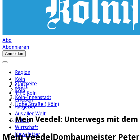
Abo
Abonnieren
Anmelden
Region
Köln
Startseite
Sport
Köln
1. FC Köln
Köln-Innenstadt
Erleben
Hohe Straße ( Köln)
Ratgeber
Aus aller Welt
Mein Veedel: Unterwegs mit dem
Politik
Wirtschaft
Newsletter
Mein Veedel
Dombaumeister Peter F