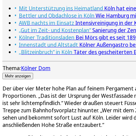
Mit Unterstützung ins Heimatland
Köln hat ein
Bettler und Obdachlose in Köln
Wie Hamburg mit 
AWB nachts im Einsatz
Intensivreinigung in der
„Gut im Zeit- und Kostenplan“
Sanierung der Zent
Kölner Traditionsladen
Bei Mörs gibt es seit 18
Innenstadt und Altstadt
Kölner Außengastro b
„Blitzeinbruch“ in Köln
Täter des gescheiterten E
Thema:
Kölner Dom
Mehr anzeigen
Der über vier Meter hohe Plan auf feinem Pergament a
Proportionen. „Das ist der Ursprung der Westfassade m
ist sehr lichtempfindlich.“ Wieder draußen steuert Füss
Treppe zum Bahnhofsvorplatz hinunter. „Wer mit dem
sehen und bekommt sofort Lust auf Köln. Leider wird 
anschließenden Hohe Straße entzaubert.“