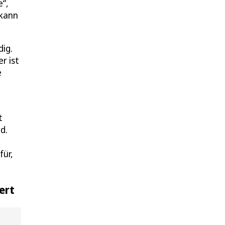
e“,
 kann
dig.
r ist
e
t
d.
für,
ert