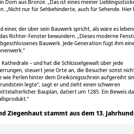
in Dom aus Bronze. „Das ist eines meiner Lieblingsstück
en. „Nicht nur für Sehbehinderte, auch für Sehende. Hier
 einer, der über sein Bauwerk spricht, als wäre es leben
e das Richter-Fenster bewundern. „Dieses moderne Fenste
abgeschlossenes Bauwerk. Jede Generation fügt ihm ein
ionenwerk.“
r Kathedrale – und hat die Schlüsselgewalt über jede
errungen, steuert jene Orte an, die Besucher sonst nich
ie wie Perlen hinter dem Dreikönigsschrein aufgereiht sin
rundstein legte“, sagt er und zieht einen schweren
mittelalterlicher Bauplan, datiert um 1285. Ein Beweis da
llsprodukt.“
nd Ziegenhaut stammt aus dem 13. Jahrhund