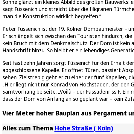
Sonne glänzt ein kleines Abbild des großen Bauwerks: e
sagt Füssenich und streicht über die filigranen Türmch
man die Konstruktion wirklich begreifen.“
Peter Füssenich ist der 19. Kölner Dombaumeister – und
Er schlängelt sich zwischen den Touristen hindurch, di
kein Bruch mit dem Denkmalschutz. Der Dom ist kein 
Handschrift hinzu. So bleibt er ein lebendiges Generat
Seit fast zehn Jahren sorgt Füssenich für den Erhalt de
abgeschlossene Kapelle. Er öffnet Türen, passiert Absp
sehen. Zielstrebig geht er zu einer der fünf Kapellen, d
„Hier liegt nicht nur Konrad von Hochstaden, der den G
Samtvorhang beiseite. „Voilà – der Fassadenriss F. Ein 
dass der Dom von Anfang an so geplant war – kein Zufa
Vier Meter hoher Bauplan aus Pergament u
Alles zum Thema
Hohe Straße ( Köln)