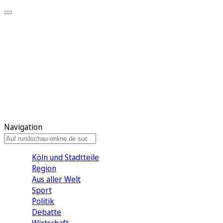
Meine KR
Meine Artikel
Meine Region
Meine Newsletter
Gewinnspiele
Mein Rundschau PLUS
Mein E-Paper
Navigation
Köln und Stadtteile
Region
Aus aller Welt
Sport
Politik
Debatte