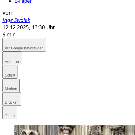
E-Paper
Von
Inge Swolek
12.12.2025, 13:30 Uhr
6 min
Auf Google bevorzugen
Anhören
Schrift
Merken
Drucken
Teilen