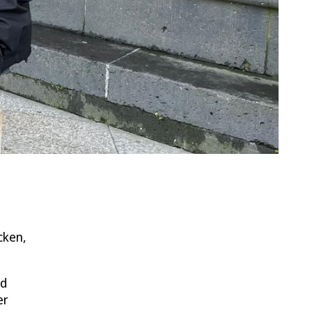
cken,
nd
er