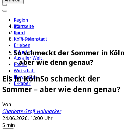
Anmelden
Region
Köln
Startseite
Sport
Köln
1. FC Köln
Köln-Innenstadt
Erleben
So schmeckt der Sommer in Köln
Ratgeber
Aus aller Welt
– aber wie denn genau?
Politik
Wirtschaft
Eis in Köln
So schmeckt der
Newsletter
E-Paper
Sommer – aber wie denn genau?
Von
Charlotte Groß-Hohnacker
24.06.2026, 13:00 Uhr
5 min