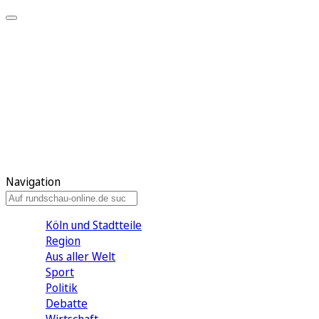
Meine KR
Meine Artikel
Meine Region
Meine Newsletter
Gewinnspiele
Mein Rundschau PLUS
Mein E-Paper
Navigation
Köln und Stadtteile
Region
Aus aller Welt
Sport
Politik
Debatte