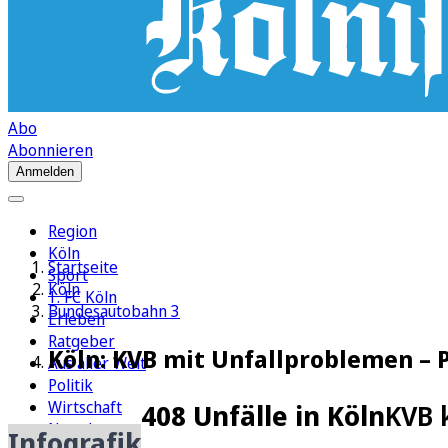
Abo
Abonnieren
Anmelden
Region
Köln
Startseite
Sport
Köln
1. FC Köln
Bundesautobahn 3
Erleben
Ratgeber
Köln: KVB mit Unfallproblemen – P
Aus aller Welt
Politik
Wirtschaft
408 Unfälle in Köln
KVB 
Newsletter
Infografik