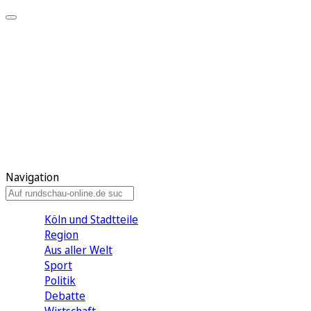
Meine KR
Meine Artikel
Meine Region
Meine Newsletter
Gewinnspiele
Mein Rundschau PLUS
Mein E-Paper
Navigation
Köln und Stadtteile
Region
Aus aller Welt
Sport
Politik
Debatte