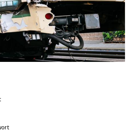
t
wort