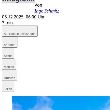
E-Paper
Von
Ingo Schmitz
03.12.2025, 06:00 Uhr
3 min
Auf Google bevorzugen
Anhören
Schrift
Merken
Drucken
Teilen