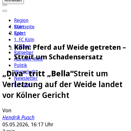
Anmelden
Region
Köln
Startseite
Sport
Köln
1. FC Köln
Köln: Pferd auf Weide getreten –
Erleben
Ratgeber
Streit um Schadensersatz
Aus aller Welt
Politik
„Diva“ tritt „Bella“
Streit um
Wirtschaft
Newsletter
Verletzung auf der Weide landet
E-Paper
vor Kölner Gericht
Von
Hendrik Pusch
05.05.2026, 16:17 Uhr