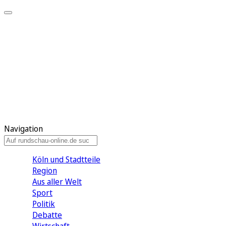
Meine KR
Meine Artikel
Meine Region
Meine Newsletter
Gewinnspiele
Mein Rundschau PLUS
Mein E-Paper
Navigation
Köln und Stadtteile
Region
Aus aller Welt
Sport
Politik
Debatte