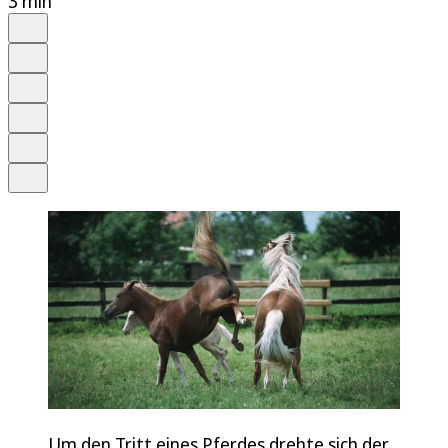
3 min
Auf Google bevorzugen
Anhören
Schrift
Merken
Drucken
Teilen
Um den Tritt eines Pferdes drehte sich der