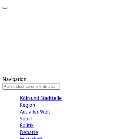
Meine KR
Meine Artikel
Meine Region
Meine Newsletter
Gewinnspiele
Mein Rundschau PLUS
Mein E-Paper
Navigation
Köln und Stadtteile
Region
Aus aller Welt
Sport
Politik
Debatte