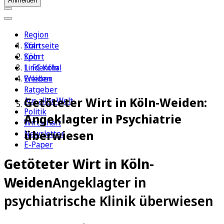
Anmelden
Region
Köln
Startseite
Sport
Köln
1. FC Köln
Lindenthal
Erleben
Weiden
Ratgeber
Getöteter Wirt in Köln-Weiden:
Aus aller Welt
Politik
Angeklagter in Psychiatrie
Wirtschaft
überwiesen
Newsletter
E-Paper
Getöteter Wirt in Köln-
Weiden
Angeklagter in
psychiatrische Klinik überwiesen