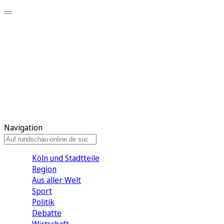
Meine KR
Meine Artikel
Meine Region
Meine Newsletter
Gewinnspiele
Mein Rundschau PLUS
Mein E-Paper
Navigation
Köln und Stadtteile
Region
Aus aller Welt
Sport
Politik
Debatte