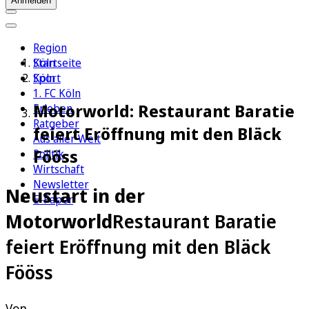
Anmelden
Region
Köln
Startseite
Sport
Köln
1. FC Köln
Motorworld: Restaurant Baratie
Erleben
Ratgeber
feiert Eröffnung mit den Bläck
Aus aller Welt
Fööss
Politik
Wirtschaft
Newsletter
Neustart in der
E-Paper
Motorworld
Restaurant Baratie
feiert Eröffnung mit den Bläck
Fööss
Von