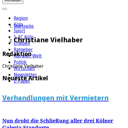
Anmelden
Region
Köln
Startseite
Sport
1. FC Köln
Christiane Vielhaber
Erleben
Ratgeber
Redaktion
Aus aller Welt
Politik
Christiane Vielhaber
Wirtschaft
Newsletter
Neueste Artikel
E-Paper
Verhandlungen mit Vermietern
Nun droht die Schließung aller drei Kölner
Galeria-Standorte