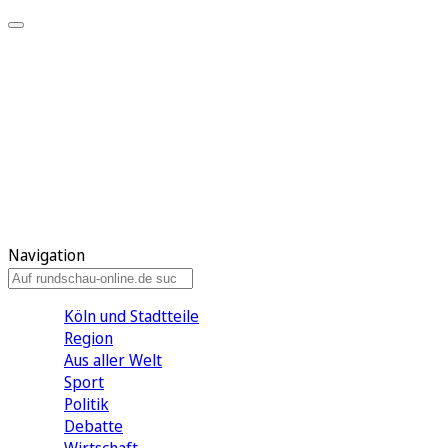
Meine KR
Meine Artikel
Meine Region
Meine Newsletter
Gewinnspiele
Mein Rundschau PLUS
Mein E-Paper
Navigation
Köln und Stadtteile
Region
Aus aller Welt
Sport
Politik
Debatte