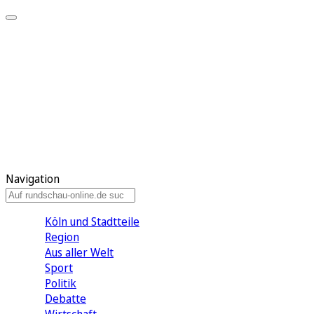
Meine KR
Meine Artikel
Meine Region
Meine Newsletter
Gewinnspiele
Mein Rundschau PLUS
Mein E-Paper
Navigation
Köln und Stadtteile
Region
Aus aller Welt
Sport
Politik
Debatte