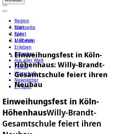
Anmelden
Region
Köln
Startseite
Sport
Köln
1. FC Köln
Mülheim
Erleben
Einweihungsfest in Köln-
Ratgeber
Aus aller Welt
Höhenhaus: Willy-Brandt-
Politik
Gesamtschule feiert ihren
Wirtschaft
Newsletter
Neubau
E-Paper
Einweihungsfest in Köln-
Höhenhaus
Willy-Brandt-
Gesamtschule feiert ihren