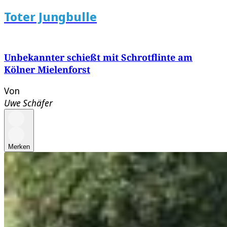
Toter Jungbulle
Unbekannter schießt mit Schrotflinte am
Kölner Mielenforst
Von
Uwe Schäfer
Merken