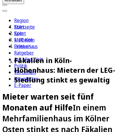
Anmelden
Region
Köln
Startseite
Sport
Köln
1. FC Köln
Mülheim
Erleben
Höhenhaus
Ratgeber
Fäkalien in Köln-
Aus aller Welt
Politik
Höhenhaus: Mietern der LEG-
Wirtschaft
Siedlung stinkt es gewaltig
Newsletter
E-Paper
Mieter warten seit fünf
Monaten auf Hilfe
In einem
Mehrfamilienhaus im Kölner
Osten stinkt es nach Fäkalien