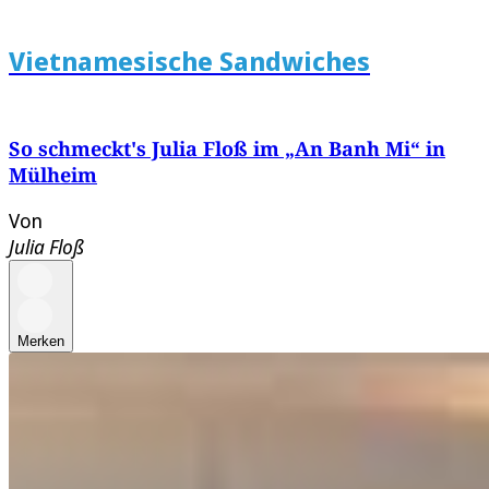
Vietnamesische Sandwiches
So schmeckt's Julia Floß im „An Banh Mi“ in
Mülheim
Von
Julia Floß
Merken