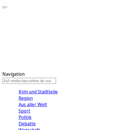
Meine KR
Meine Artikel
Meine Region
Meine Newsletter
Gewinnspiele
Mein Rundschau PLUS
Mein E-Paper
Navigation
Köln und Stadtteile
Region
Aus aller Welt
Sport
Politik
Debatte