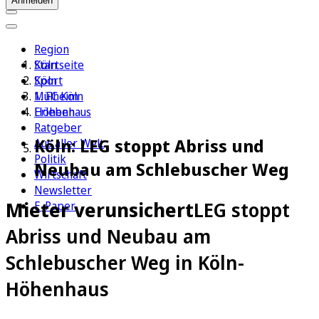
Anmelden
Region
Köln
Startseite
Sport
Köln
1. FC Köln
Mülheim
Erleben
Höhenhaus
Ratgeber
Köln: LEG stoppt Abriss und
Aus aller Welt
Politik
Neubau am Schlebuscher Weg
Wirtschaft
Newsletter
Mieter verunsichert
LEG stoppt
E-Paper
Abriss und Neubau am
Schlebuscher Weg in Köln-
Höhenhaus