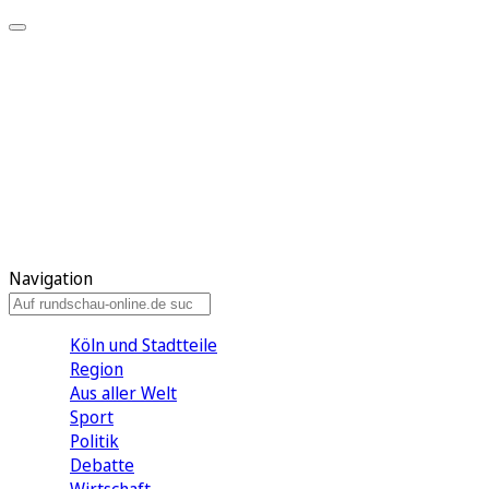
Meine KR
Meine Artikel
Meine Region
Meine Newsletter
Gewinnspiele
Mein Rundschau PLUS
Mein E-Paper
Navigation
Köln und Stadtteile
Region
Aus aller Welt
Sport
Politik
Debatte