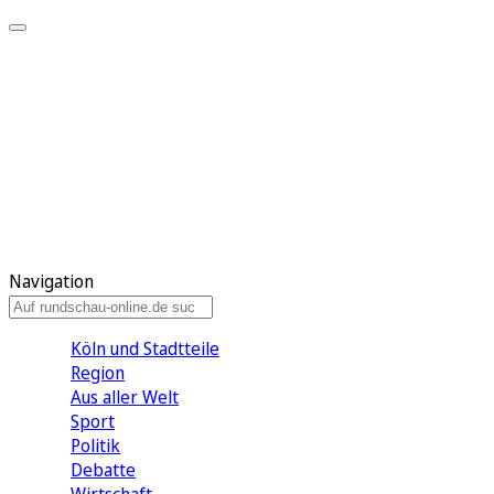
Meine KR
Meine Artikel
Meine Region
Meine Newsletter
Gewinnspiele
Mein Rundschau PLUS
Mein E-Paper
Navigation
Köln und Stadtteile
Region
Aus aller Welt
Sport
Politik
Debatte