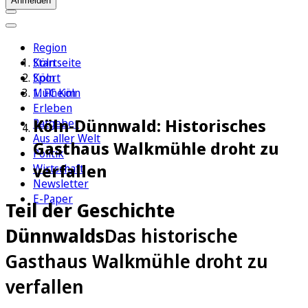
Anmelden
Region
Köln
Startseite
Sport
Köln
1. FC Köln
Mülheim
Erleben
Köln-Dünnwald: Historisches
Ratgeber
Aus aller Welt
Gasthaus Walkmühle droht zu
Politik
verfallen
Wirtschaft
Newsletter
E-Paper
Teil der Geschichte
Dünnwalds
Das historische
Gasthaus Walkmühle droht zu
verfallen