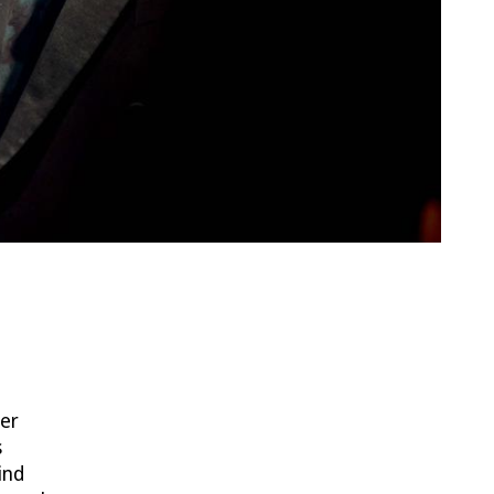
der
s
ind