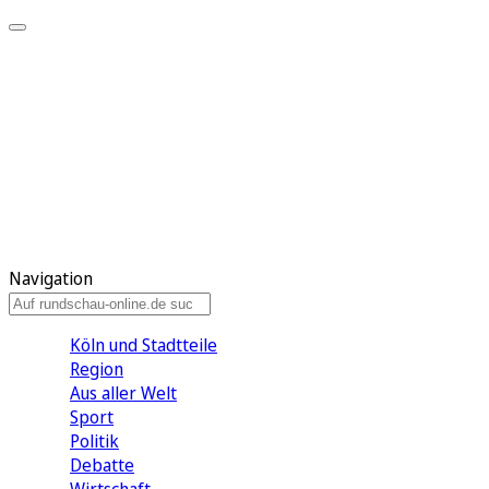
Meine KR
Meine Artikel
Meine Region
Meine Newsletter
Gewinnspiele
Mein Rundschau PLUS
Mein E-Paper
Navigation
Köln und Stadtteile
Region
Aus aller Welt
Sport
Politik
Debatte