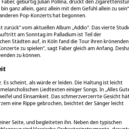
 Faber, gebürtig Julian Pollina, drückt den Zigarettens
bin ganz allein, ganz allein mit dem Gefühl allein zu sein“
s anderen Pop-Konzerts hat begonnen.
t zurück“ vom aktuellen Album „Addio“. Das vierte Studi
uftritt am Sonntag im Palladium ist Teil der
chen Städten auf, in Köln fand die Tour ihren krönenden
Konzerte zu spielen“, sagt Faber gleich am Anfang. Desh
beenden zu können.
it
Es scheint, als würde er leiden. Die Haltung ist leicht
melancholischen Liedtexten einiger Songs. In „Alles Gute
zweifel und Einsamkeit. Das schmerzverzerrte Gesicht hä
rzem eine Rippe gebrochen, beichtet der Sänger leicht
ner Seite, und begleiteten ihn. Neben den typischen