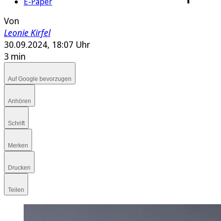
E-Paper
Von
Leonie Kirfel
30.09.2024, 18:07 Uhr
3 min
Auf Google bevorzugen
Anhören
Schrift
Merken
Drucken
Teilen