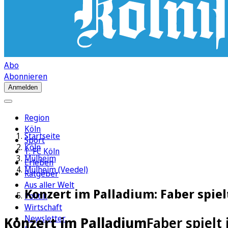
Abo
Abonnieren
Anmelden
Region
Köln
Startseite
Sport
Köln
1. FC Köln
Mülheim
Erleben
Mülheim (Veedel)
Ratgeber
Aus aller Welt
Konzert im Palladium: Faber spiel
Politik
Wirtschaft
Newsletter
Konzert im Palladium
Faber spielt