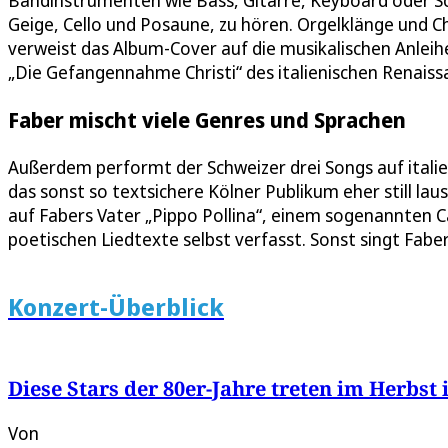
Bandinstrumenten wie Bass, Gitarre, Keyboard oder Sc
Geige, Cello und Posaune, zu hören. Orgelklänge und C
verweist das Album-Cover auf die musikalischen Anleih
„Die Gefangennahme Christi“ des italienischen Renais
Faber mischt viele Genres und Sprachen
Außerdem performt der Schweizer drei Songs auf italie
das sonst so textsichere Kölner Publikum eher still laus
auf Fabers Vater „Pippo Pollina“, einem sogenannten Ca
poetischen Liedtexte selbst verfasst. Sonst singt Fab
Konzert-Überblick
Diese Stars der 80er-Jahre treten im Herbst 
Von