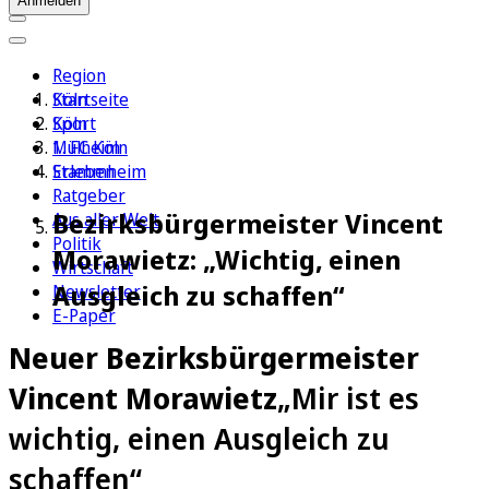
Anmelden
Region
Köln
Startseite
Sport
Köln
1. FC Köln
Mülheim
Erleben
Stammheim
Ratgeber
Bezirksbürgermeister Vincent
Aus aller Welt
Politik
Morawietz: „Wichtig, einen
Wirtschaft
Ausgleich zu schaffen“
Newsletter
E-Paper
Neuer Bezirksbürgermeister
Vincent Morawietz
„Mir ist es
wichtig, einen Ausgleich zu
schaffen“