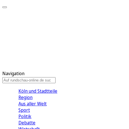
Meine KR
Meine Artikel
Meine Region
Meine Newsletter
Gewinnspiele
Mein Rundschau PLUS
Mein E-Paper
Navigation
Köln und Stadtteile
Region
Aus aller Welt
Sport
Politik
Debatte