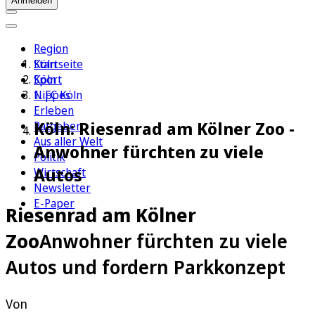
Anmelden
Region
Köln
Startseite
Sport
Köln
1. FC Köln
Nippes
Erleben
Köln: Riesenrad am Kölner Zoo -
Ratgeber
Aus aller Welt
Anwohner fürchten zu viele
Politik
Autos
Wirtschaft
Newsletter
E-Paper
Riesenrad am Kölner
Zoo
Anwohner fürchten zu viele
Autos und fordern Parkkonzept
Von