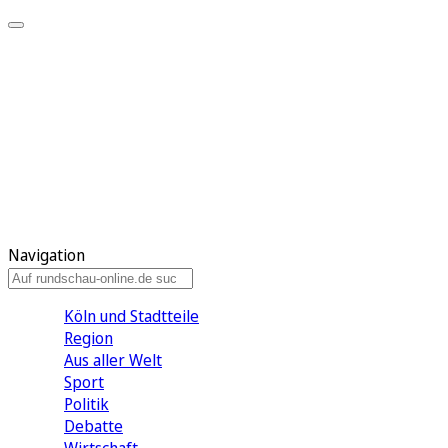
Meine KR
Meine Artikel
Meine Region
Meine Newsletter
Gewinnspiele
Mein Rundschau PLUS
Mein E-Paper
Navigation
Köln und Stadtteile
Region
Aus aller Welt
Sport
Politik
Debatte