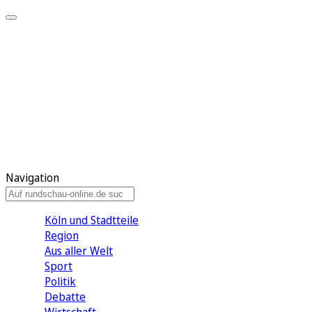
Meine KR
Meine Artikel
Meine Region
Meine Newsletter
Gewinnspiele
Mein Rundschau PLUS
Mein E-Paper
Navigation
Köln und Stadtteile
Region
Aus aller Welt
Sport
Politik
Debatte