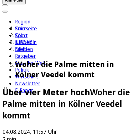
Anmelden
Region
Köln
Startseite
Sport
Köln
1. FC Köln
Nippes
Erleben
Niehl
Ratgeber
Woher die Palme mitten in
Aus aller Welt
Politik
Kölner Veedel kommt
Wirtschaft
Newsletter
Über vier Meter hoch
Woher die
E-Paper
Palme mitten in Kölner Veedel
kommt
04.08.2024, 11:57 Uhr
2 min