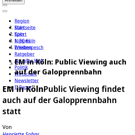
Anmelden
Region
Köln
Startseite
Sport
Köln
1. FC Köln
Nippes
Erleben
Weidenpesch
Ratgeber
EM in Köln: Public Viewing auch
Aus aller Welt
Politik
auf der Galopprennbahn
Wirtschaft
Newsletter
EM in Köln
Public Viewing findet
E-Paper
auch auf der Galopprennbahn
statt
Von
Henriette Sohns