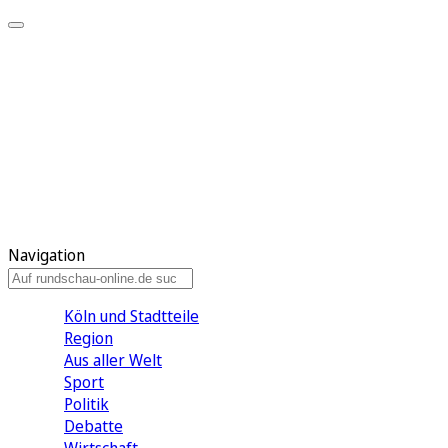
Meine KR
Meine Artikel
Meine Region
Meine Newsletter
Gewinnspiele
Mein Rundschau PLUS
Mein E-Paper
Navigation
Köln und Stadtteile
Region
Aus aller Welt
Sport
Politik
Debatte