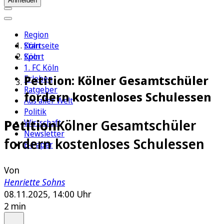
Anmelden
Region
Köln
Startseite
Sport
Köln
1. FC Köln
Petition: Kölner Gesamtschüler
Erleben
Ratgeber
fordern kostenloses Schulessen
Aus aller Welt
Politik
Petition
Kölner Gesamtschüler
Wirtschaft
Newsletter
fordern kostenloses Schulessen
E-Paper
Von
Henriette Sohns
08.11.2025, 14:00 Uhr
2 min
Auf Google bevorzugen