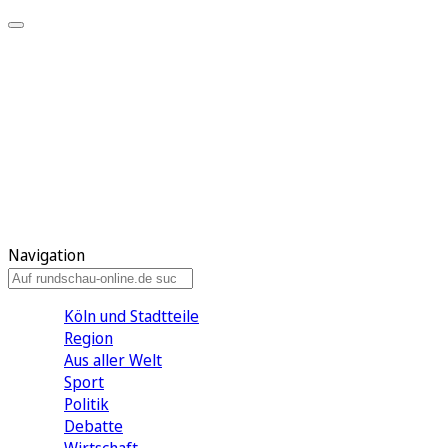
Meine KR
Meine Artikel
Meine Region
Meine Newsletter
Gewinnspiele
Mein Rundschau PLUS
Mein E-Paper
Navigation
Köln und Stadtteile
Region
Aus aller Welt
Sport
Politik
Debatte