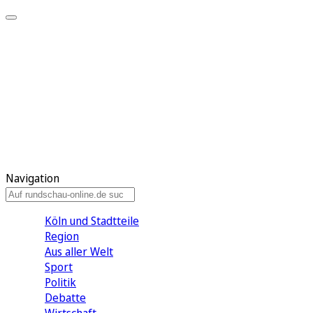
Meine KR
Meine Artikel
Meine Region
Meine Newsletter
Gewinnspiele
Mein Rundschau PLUS
Mein E-Paper
Navigation
Köln und Stadtteile
Region
Aus aller Welt
Sport
Politik
Debatte