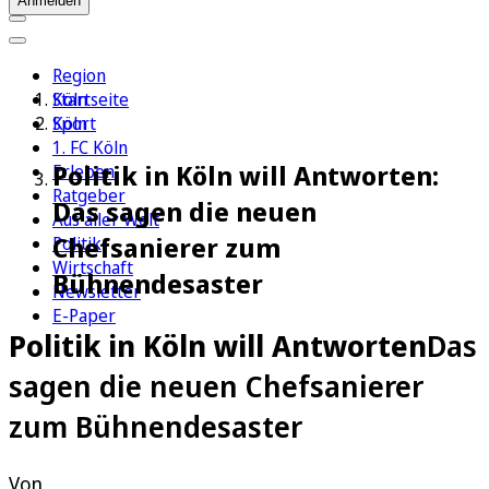
Anmelden
Region
Köln
Startseite
Sport
Köln
1. FC Köln
Politik in Köln will Antworten:
Erleben
Ratgeber
Das sagen die neuen
Aus aller Welt
Chefsanierer zum
Politik
Wirtschaft
Bühnendesaster
Newsletter
E-Paper
Politik in Köln will Antworten
Das
sagen die neuen Chefsanierer
zum Bühnendesaster
Von