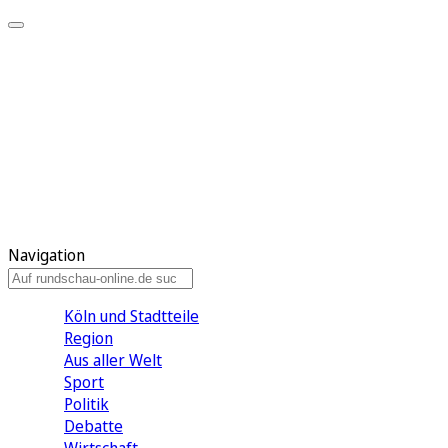
Meine KR
Meine Artikel
Meine Region
Meine Newsletter
Gewinnspiele
Mein Rundschau PLUS
Mein E-Paper
Navigation
Köln und Stadtteile
Region
Aus aller Welt
Sport
Politik
Debatte