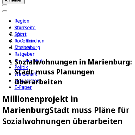
Anmelden
Region
Köln
Startseite
Sport
Köln
1. FC Köln
Rodenkirchen
Erleben
Marienburg
Ratgeber
Sozialwohnungen in Marienburg:
Aus aller Welt
Politik
Stadt muss Planungen
Wirtschaft
überarbeiten
Newsletter
E-Paper
Millionenprojekt in
Marienburg
Stadt muss Pläne für
Sozialwohnungen überarbeiten