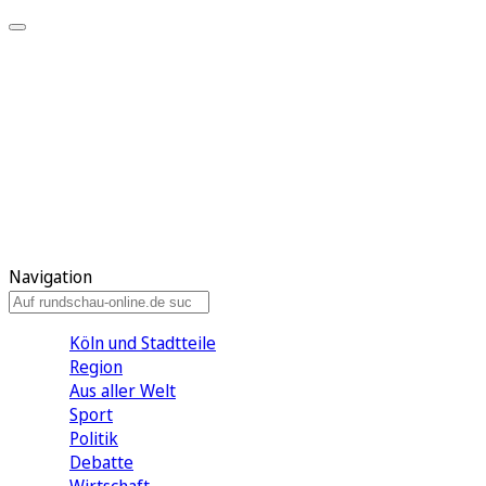
Meine KR
Meine Artikel
Meine Region
Meine Newsletter
Gewinnspiele
Mein Rundschau PLUS
Mein E-Paper
Navigation
Köln und Stadtteile
Region
Aus aller Welt
Sport
Politik
Debatte