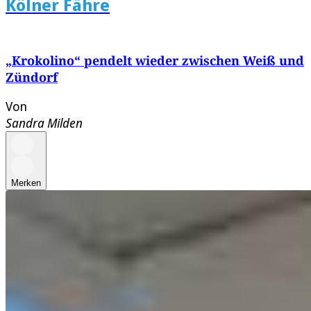
Kölner Fähre
„Krokolino“ pendelt wieder zwischen Weiß und
Zündorf
Von
Sandra Milden
Merken