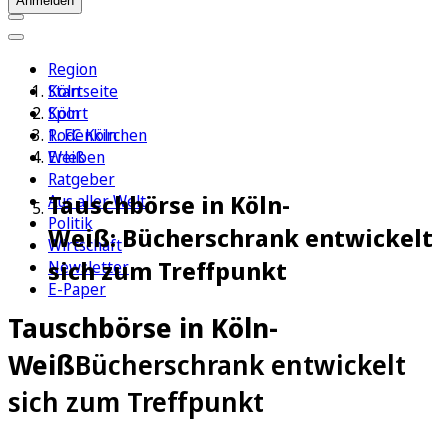
Anmelden
Region
Köln
Startseite
Sport
Köln
1. FC Köln
Rodenkirchen
Erleben
Weiß
Ratgeber
Tauschbörse in Köln-
Aus aller Welt
Politik
Weiß: Bücherschrank entwickelt
Wirtschaft
sich zum Treffpunkt
Newsletter
E-Paper
Tauschbörse in Köln-
Weiß
Bücherschrank entwickelt
sich zum Treffpunkt